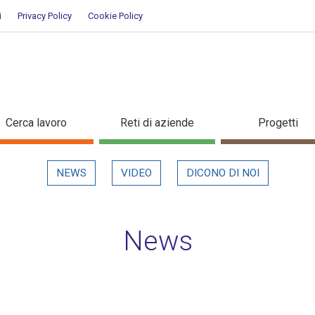
i
Privacy Policy
Cookie Policy
ettaglio in evidenza
Cerca lavoro
Reti di aziende
Progetti
NEWS
VIDEO
DICONO DI NOI
News