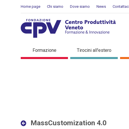
Salta al Contenuto
Home page
Chi siamo
Dove siamo
News
Contattac
MassCustomization 4.0 - D
Formazione
Tirocini all'estero
MassCustomization 4.0