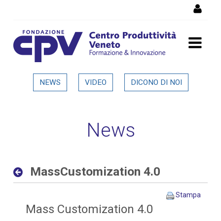
Salta al Contenuto
MassCustomization 4.0 -
NEWS
VIDEO
DICONO DI NOI
Dettaglio in evidenza
News
MassCustomization 4.0
Stampa
Mass Customization 4.0