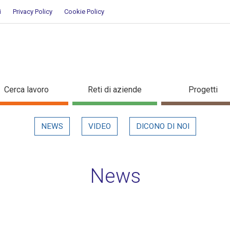
i
Privacy Policy
Cookie Policy
ettaglio in evidenza
Cerca lavoro
Reti di aziende
Progetti
NEWS
VIDEO
DICONO DI NOI
News