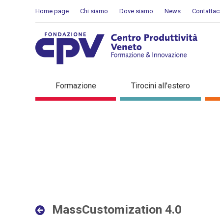
Salta al Contenuto
Home page
Chi siamo
Dove siamo
News
Contattac
MassCustomization 4.0 - D
Formazione
Tirocini all'estero
MassCustomization 4.0