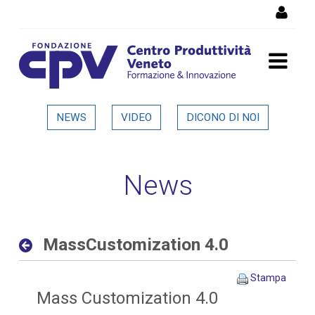
Salta al Contenuto
MassCustomization 4.0 -
NEWS
VIDEO
DICONO DI NOI
Dettaglio in evidenza
News
MassCustomization 4.0
Stampa
Mass Customization 4.0