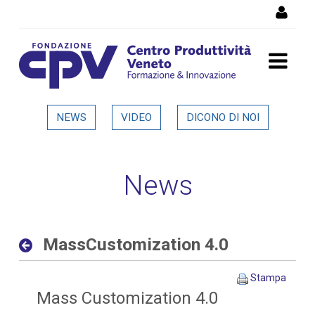
Salta al Contenuto
MassCustomization 4.0 -
NEWS
VIDEO
DICONO DI NOI
Dettaglio in evidenza
News
MassCustomization 4.0
Stampa
Mass Customization 4.0