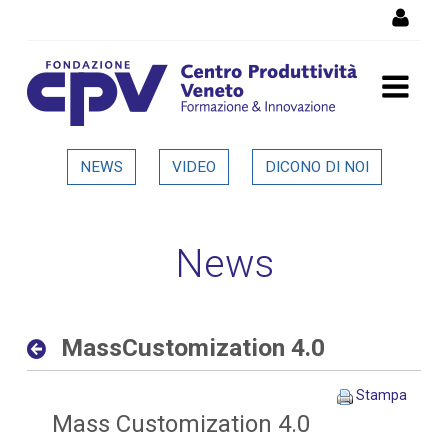
Salta al Contenuto
MassCustomization 4.0 -
NEWS
VIDEO
DICONO DI NOI
Dettaglio in evidenza
News
MassCustomization 4.0
Stampa
Mass Customization 4.0