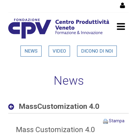
Salta al Contenuto
MassCustomization 4.0 -
NEWS
VIDEO
DICONO DI NOI
Dettaglio in evidenza
News
MassCustomization 4.0
Stampa
Mass Customization 4.0