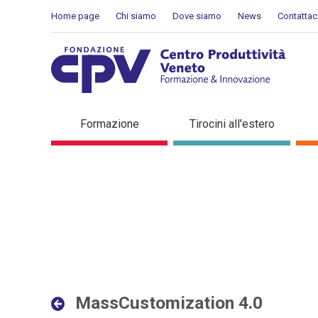
Salta al Contenuto
Home page
Chi siamo
Dove siamo
News
Contattac
MassCustomization 4.0 - D
Formazione
Tirocini all'estero
MassCustomization 4.0