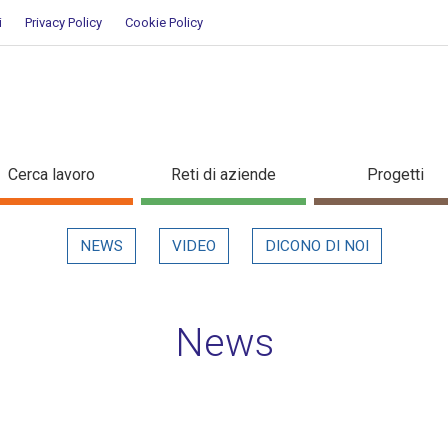
i
Privacy Policy
Cookie Policy
ettaglio in evidenza
Cerca lavoro
Reti di aziende
Progetti
NEWS
VIDEO
DICONO DI NOI
News