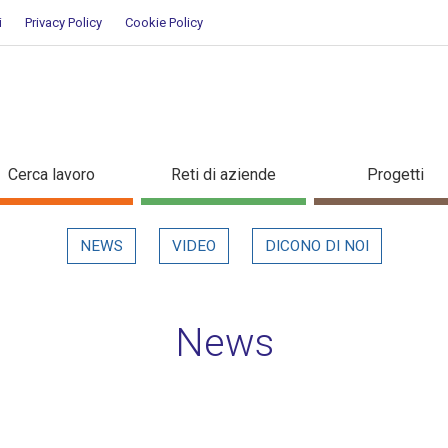
i
Privacy Policy
Cookie Policy
ettaglio in evidenza
Cerca lavoro
Reti di aziende
Progetti
NEWS
VIDEO
DICONO DI NOI
News