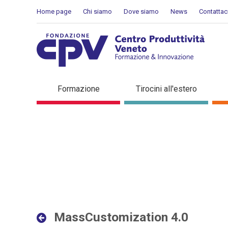
Salta al Contenuto
Home page
Chi siamo
Dove siamo
News
Contattac
MassCustomization 4.0 - D
Formazione
Tirocini all'estero
MassCustomization 4.0