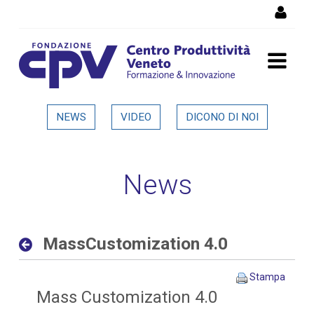
Salta al Contenuto
MassCustomization 4.0 -
NEWS
VIDEO
DICONO DI NOI
Dettaglio in evidenza
News
MassCustomization 4.0
Stampa
Mass Customization 4.0