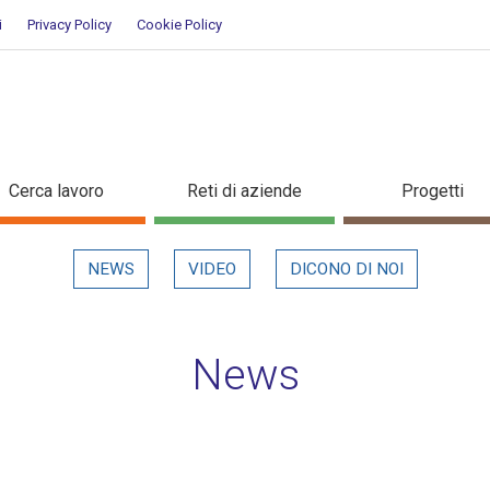
i
Privacy Policy
Cookie Policy
ettaglio in evidenza
Cerca lavoro
Reti di aziende
Progetti
NEWS
VIDEO
DICONO DI NOI
News