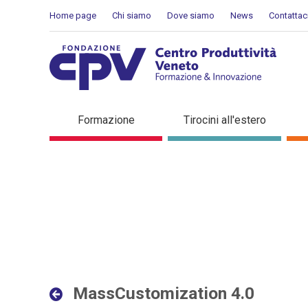
Salta al Contenuto
Home page
Chi siamo
Dove siamo
News
Contattac
MassCustomization 4.0 - D
Formazione
Tirocini all'estero
MassCustomization 4.0