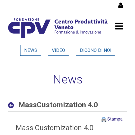
Salta al Contenuto
MassCustomization 4.0 -
NEWS
VIDEO
DICONO DI NOI
Dettaglio in evidenza
News
MassCustomization 4.0
Stampa
Mass Customization 4.0