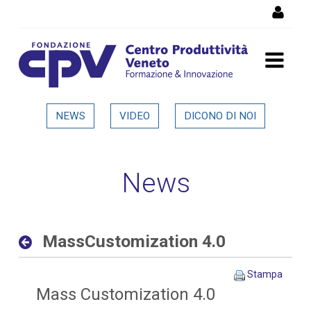
Salta al Contenuto
MassCustomization 4.0 -
NEWS
VIDEO
DICONO DI NOI
Dettaglio in evidenza
News
MassCustomization 4.0
Stampa
Mass Customization 4.0