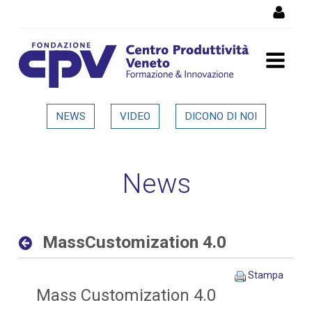
Salta al Contenuto
MassCustomization 4.0 -
NEWS
VIDEO
DICONO DI NOI
Dettaglio in evidenza
News
MassCustomization 4.0
Stampa
Mass Customization 4.0