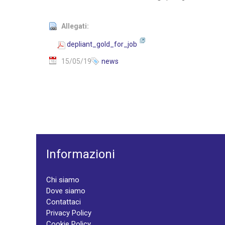
Allegati:
depliant_gold_for_job
15/05/19
news
Informazioni
Chi siamo
Dove siamo
Contattaci
Privacy Policy
Cookie Policy