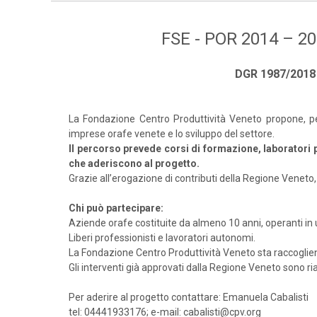
FSE - POR 2014 – 202
DGR 1987/2018 –
La Fondazione Centro Produttività Veneto propone, pe
imprese orafe venete e lo sviluppo del settore.
Il percorso prevede corsi di formazione, laboratori p
che aderiscono al progetto.
Grazie all’erogazione di contributi della Regione Veneto,
Chi può partecipare:
Aziende orafe costituite da almeno 10 anni, operanti in un
Liberi professionisti e lavoratori autonomi.
La Fondazione Centro Produttività Veneto sta raccoglien
Gli interventi già approvati dalla Regione Veneto sono ria
Per aderire al progetto contattare: Emanuela Cabalisti
tel: 04441933176; e-mail: cabalisti@cpv.org