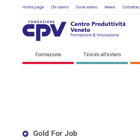
Salta al Contenuto
Home page
Chi siamo
Dove siamo
News
Contattac
Gold For Job - Dettaglio i
Formazione
Tirocini all'estero
Gold For Job