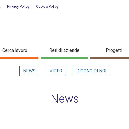
i
Privacy Policy
Cookie Policy
n evidenza
Cerca lavoro
Reti di aziende
Progetti
NEWS
VIDEO
DICONO DI NOI
News