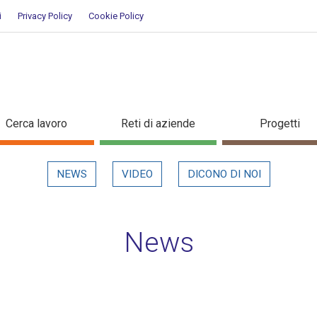
i
Privacy Policy
Cookie Policy
n evidenza
Cerca lavoro
Reti di aziende
Progetti
NEWS
VIDEO
DICONO DI NOI
News