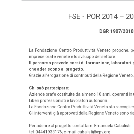
FSE - POR 2014 – 202
DGR 1987/2018 –
La Fondazione Centro Produttività Veneto propone, pe
imprese orafe venete e lo sviluppo del settore.
Il percorso prevede corsi di formazione, laboratori p
che aderiscono al progetto.
Grazie all’erogazione di contributi della Regione Veneto,
Chi può partecipare:
Aziende orafe costituite da almeno 10 anni, operanti in un
Liberi professionisti e lavoratori autonomi.
La Fondazione Centro Produttività Veneto sta raccoglien
Gli interventi già approvati dalla Regione Veneto sono ria
Per aderire al progetto contattare: Emanuela Cabalisti
tel: 04441933176; e-mail: cabalisti@cpv.org