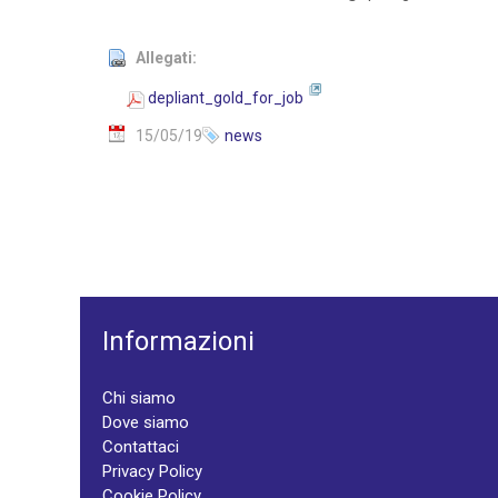
Allegati:
depliant_gold_for_job
15/05/19
news
Informazioni
Chi siamo
Dove siamo
Contattaci
Privacy Policy
Cookie Policy