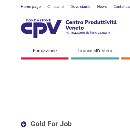
Salta al Contenuto
Home page
Chi siamo
Dove siamo
News
Contattac
Gold For Job - Dettaglio i
Formazione
Tirocini all'estero
Gold For Job