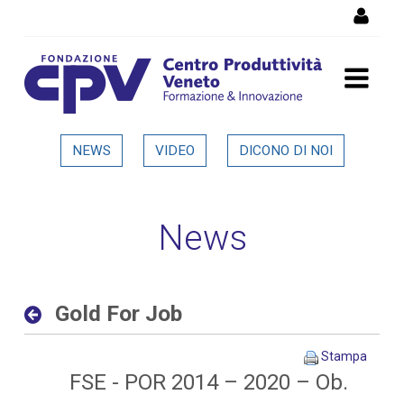
Salta al Contenuto
Gold For Job - Dettaglio in
NEWS
VIDEO
DICONO DI NOI
evidenza
News
Gold For Job
Stampa
FSE - POR 2014 – 2020 – Ob.