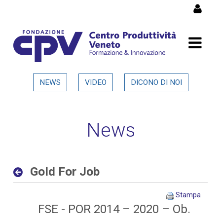
Salta al Contenuto
Gold For Job - Dettaglio in
NEWS
VIDEO
DICONO DI NOI
evidenza
News
Gold For Job
Stampa
FSE - POR 2014 – 2020 – Ob.