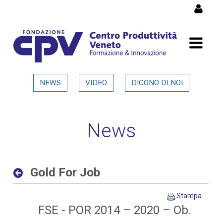
Salta al Contenuto
Gold For Job - Dettaglio in
NEWS
VIDEO
DICONO DI NOI
evidenza
News
Gold For Job
Stampa
FSE - POR 2014 – 2020 – Ob.