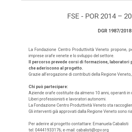
FSE - POR 2014 – 202
DGR 1987/2018 –
La Fondazione Centro Produttività Veneto propone, pe
imprese orafe venete e lo sviluppo del settore.
Il percorso prevede corsi di formazione, laboratori p
che aderiscono al progetto.
Grazie all’erogazione di contributi della Regione Veneto,
Chi può partecipare:
Aziende orafe costituite da almeno 10 anni, operanti in un
Liberi professionisti e lavoratori autonomi.
La Fondazione Centro Produttività Veneto sta raccoglien
Gli interventi già approvati dalla Regione Veneto sono ria
Per aderire al progetto contattare: Emanuela Cabalisti
tel: 04441933176; e-mail: cabalisti@cpv.org