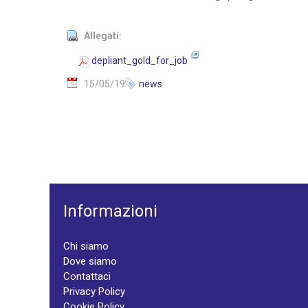
Allegati:
depliant_gold_for_job
15/05/19
news
Informazioni
Chi siamo
Dove siamo
Contattaci
Privacy Policy
Cookie Policy