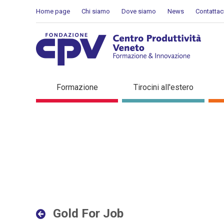
Salta al Contenuto
Home page
Chi siamo
Dove siamo
News
Contattac
Gold For Job - Dettaglio i
Formazione
Tirocini all'estero
Gold For Job