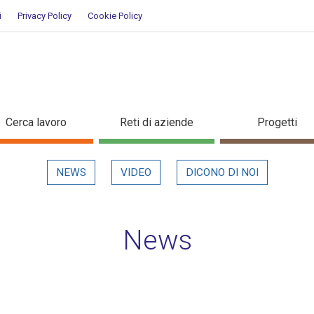
i
Privacy Policy
Cookie Policy
n evidenza
Cerca lavoro
Reti di aziende
Progetti
NEWS
VIDEO
DICONO DI NOI
News