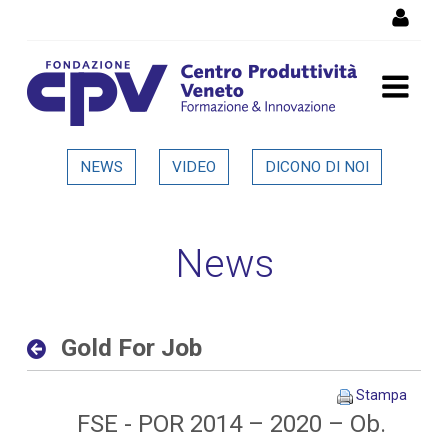
Salta al Contenuto
Gold For Job - Dettaglio in
NEWS
VIDEO
DICONO DI NOI
evidenza
News
Gold For Job
Stampa
FSE - POR 2014 – 2020 – Ob.