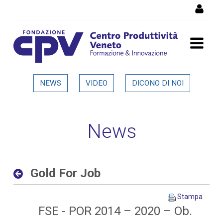
Salta al Contenuto
Gold For Job - Dettaglio in
NEWS
VIDEO
DICONO DI NOI
evidenza
News
Gold For Job
Stampa
FSE - POR 2014 – 2020 – Ob.