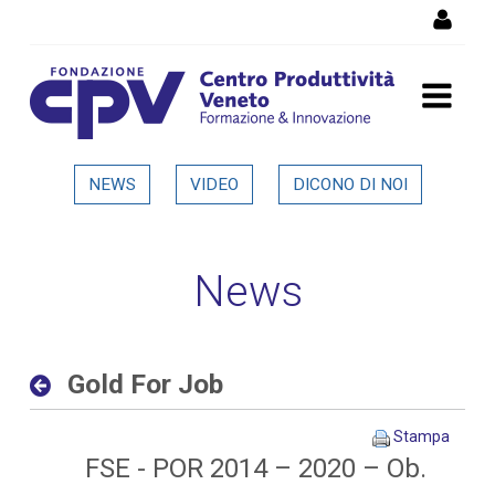
Salta al Contenuto
Gold For Job - Dettaglio in
NEWS
VIDEO
DICONO DI NOI
evidenza
News
Gold For Job
Stampa
FSE - POR 2014 – 2020 – Ob.