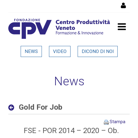
Salta al Contenuto
Gold For Job - Dettaglio in
NEWS
VIDEO
DICONO DI NOI
evidenza
News
Gold For Job
Stampa
FSE - POR 2014 – 2020 – Ob.