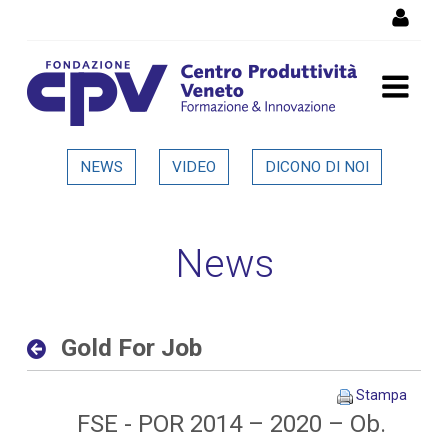
Salta al Contenuto
Gold For Job - Dettaglio in
NEWS
VIDEO
DICONO DI NOI
evidenza
News
Gold For Job
Stampa
FSE - POR 2014 – 2020 – Ob.