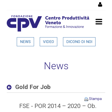
Salta al Contenuto
Gold For Job - Dettaglio in
NEWS
VIDEO
DICONO DI NOI
evidenza
News
Gold For Job
Stampa
FSE - POR 2014 – 2020 – Ob.