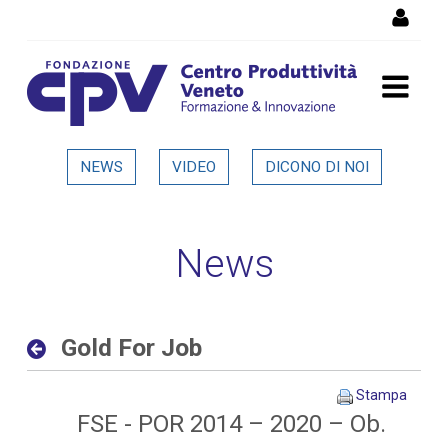
Salta al Contenuto
Gold For Job - Dettaglio in
NEWS
VIDEO
DICONO DI NOI
evidenza
News
Gold For Job
Stampa
FSE - POR 2014 – 2020 – Ob.