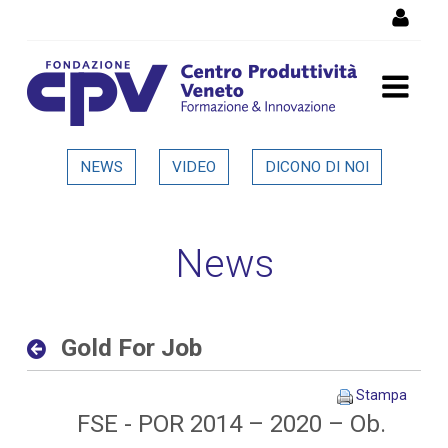
Salta al Contenuto
Gold For Job - Dettaglio in
NEWS
VIDEO
DICONO DI NOI
evidenza
News
Gold For Job
Stampa
FSE - POR 2014 – 2020 – Ob.