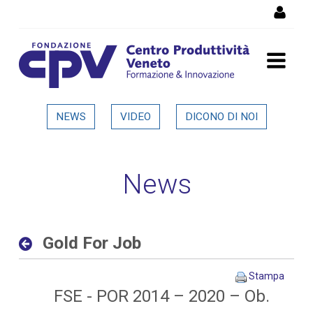
Salta al Contenuto
Gold For Job - Dettaglio in
NEWS
VIDEO
DICONO DI NOI
evidenza
News
Gold For Job
Stampa
FSE - POR 2014 – 2020 – Ob.