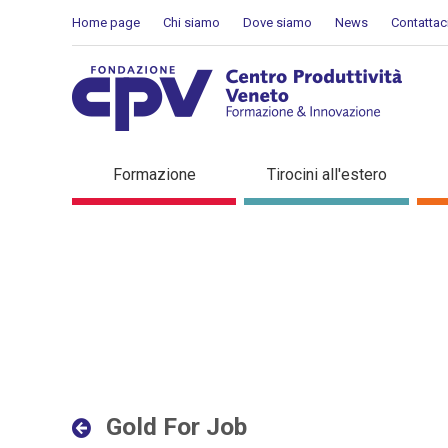
Salta al Contenuto
Home page
Chi siamo
Dove siamo
News
Contattac
Gold For Job - Dettaglio i
Formazione
Tirocini all'estero
Gold For Job