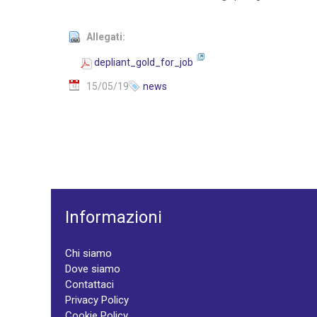
Allegati:
depliant_gold_for_job
15/05/19
news
Informazioni
Chi siamo
Dove siamo
Contattaci
Privacy Policy
Cookie Policy