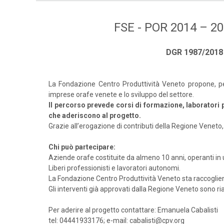
FSE - POR 2014 – 202
DGR 1987/2018 –
La Fondazione Centro Produttività Veneto propone, pe
imprese orafe venete e lo sviluppo del settore.
Il percorso prevede corsi di formazione, laboratori p
che aderiscono al progetto.
Grazie all’erogazione di contributi della Regione Veneto,
Chi può partecipare:
Aziende orafe costituite da almeno 10 anni, operanti in un
Liberi professionisti e lavoratori autonomi.
La Fondazione Centro Produttività Veneto sta raccoglien
Gli interventi già approvati dalla Regione Veneto sono ria
Per aderire al progetto contattare: Emanuela Cabalisti
tel: 04441933176; e-mail: cabalisti@cpv.org