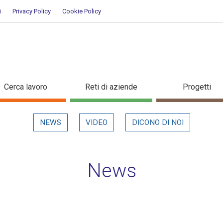
i
Privacy Policy
Cookie Policy
n evidenza
Cerca lavoro
Reti di aziende
Progetti
NEWS
VIDEO
DICONO DI NOI
News