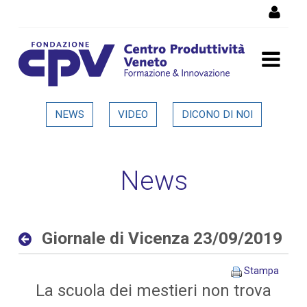
Salta al Contenuto
Giornale di Vicenza
NEWS
VIDEO
DICONO DI NOI
23/09/2019 - Dettaglio in
evidenza
News
Giornale di Vicenza 23/09/2019
Stampa
La scuola dei mestieri non trova