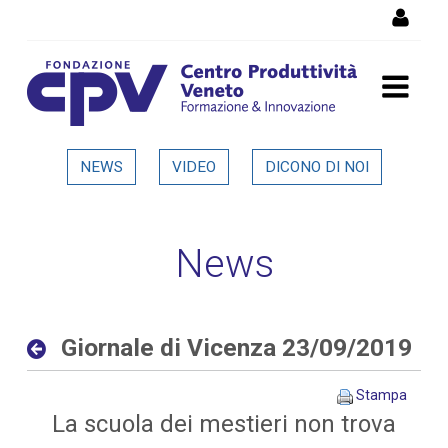
Salta al Contenuto
Giornale di Vicenza
NEWS
VIDEO
DICONO DI NOI
23/09/2019 - Dettaglio in
evidenza
News
Giornale di Vicenza 23/09/2019
Stampa
La scuola dei mestieri non trova