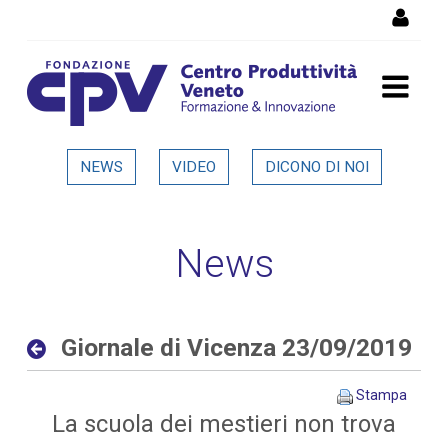
Salta al Contenuto
Giornale di Vicenza
NEWS
VIDEO
DICONO DI NOI
23/09/2019 - Dettaglio in
evidenza
News
Giornale di Vicenza 23/09/2019
Stampa
La scuola dei mestieri non trova