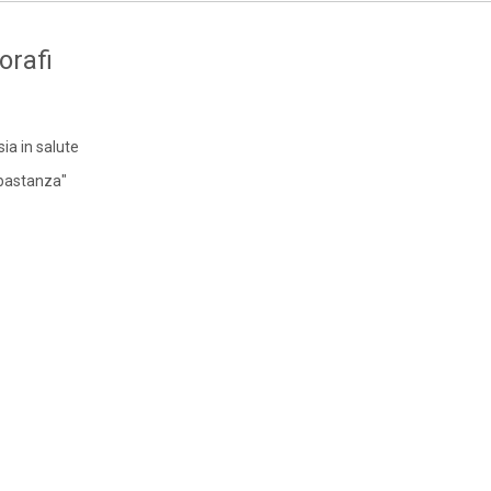
orafi
sia in salute
bbastanza"