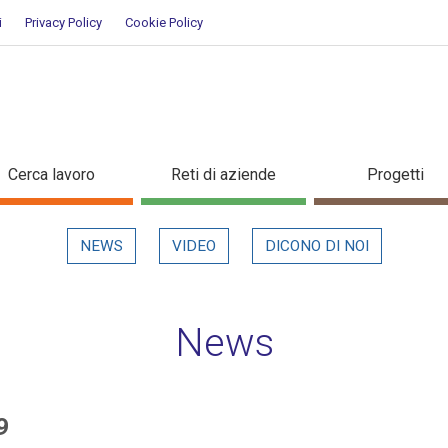
i
Privacy Policy
Cookie Policy
/2019 - Dettaglio in evidenza
Cerca lavoro
Reti di aziende
Progetti
NEWS
VIDEO
DICONO DI NOI
News
9