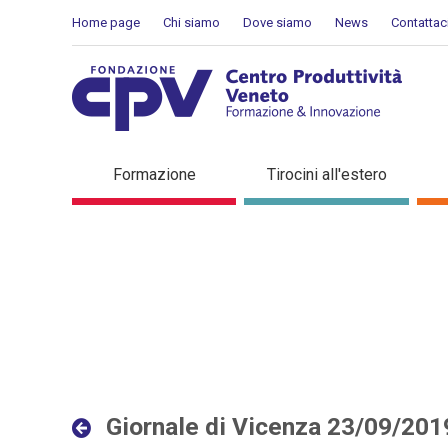
Salta al Contenuto
Home page
Chi siamo
Dove siamo
News
Contattac
Giornale di Vicenza 23/09
Formazione
Tirocini all'estero
Giornale di Vicenza 23/09/201