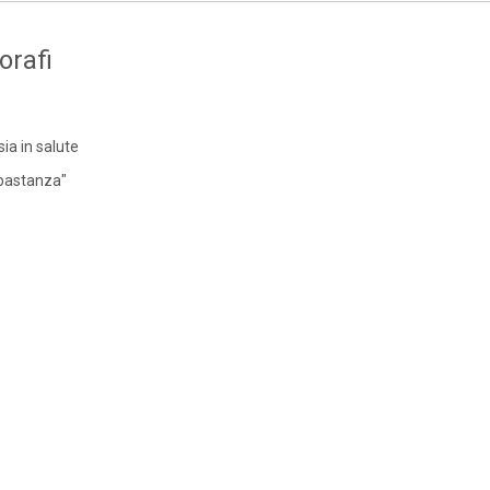
orafi
sia in salute
bbastanza"