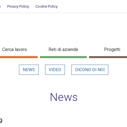
i
Privacy Policy
Cookie Policy
/2019 - Dettaglio in evidenza
Cerca lavoro
Reti di aziende
Progetti
NEWS
VIDEO
DICONO DI NOI
News
9