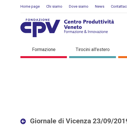
Salta al Contenuto
Home page
Chi siamo
Dove siamo
News
Contattac
Giornale di Vicenza 23/09
Formazione
Tirocini all'estero
Giornale di Vicenza 23/09/201