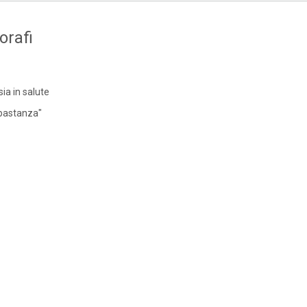
orafi
sia in salute
bbastanza"