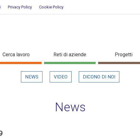
i
Privacy Policy
Cookie Policy
/2019 - Dettaglio in evidenza
Cerca lavoro
Reti di aziende
Progetti
NEWS
VIDEO
DICONO DI NOI
News
9