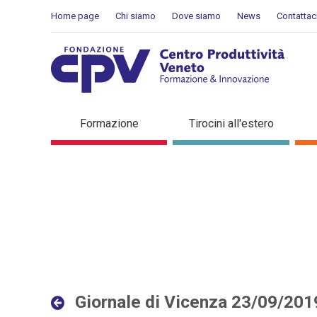
Salta al Contenuto
Home page
Chi siamo
Dove siamo
News
Contattac
Giornale di Vicenza 23/09
Formazione
Tirocini all'estero
Giornale di Vicenza 23/09/201