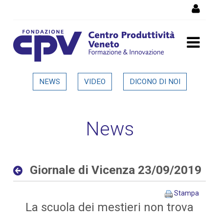
Salta al Contenuto
Giornale di Vicenza
NEWS
VIDEO
DICONO DI NOI
23/09/2019 - Dettaglio in
evidenza
News
Giornale di Vicenza 23/09/2019
Stampa
La scuola dei mestieri non trova