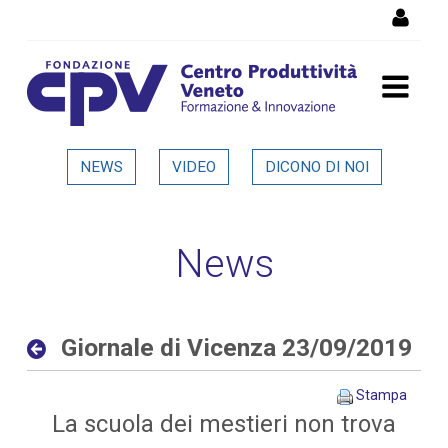
Salta al Contenuto
Giornale di Vicenza
NEWS
VIDEO
DICONO DI NOI
23/09/2019 - Dettaglio in
evidenza
News
Giornale di Vicenza 23/09/2019
Stampa
La scuola dei mestieri non trova