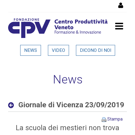
Salta al Contenuto
Giornale di Vicenza
NEWS
VIDEO
DICONO DI NOI
23/09/2019 - Dettaglio in
evidenza
News
Giornale di Vicenza 23/09/2019
Stampa
La scuola dei mestieri non trova