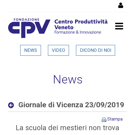
Salta al Contenuto
Giornale di Vicenza
NEWS
VIDEO
DICONO DI NOI
23/09/2019 - Dettaglio in
evidenza
News
Giornale di Vicenza 23/09/2019
Stampa
La scuola dei mestieri non trova