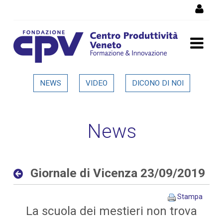
Salta al Contenuto
Giornale di Vicenza
NEWS
VIDEO
DICONO DI NOI
23/09/2019 - Dettaglio in
evidenza
News
Giornale di Vicenza 23/09/2019
Stampa
La scuola dei mestieri non trova