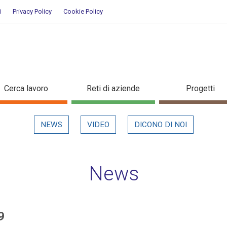
i
Privacy Policy
Cookie Policy
/2019 - Dettaglio in evidenza
Cerca lavoro
Reti di aziende
Progetti
NEWS
VIDEO
DICONO DI NOI
News
9