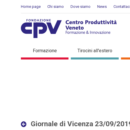
Salta al Contenuto
Home page
Chi siamo
Dove siamo
News
Contattac
Giornale di Vicenza 23/09
Formazione
Tirocini all'estero
Giornale di Vicenza 23/09/201