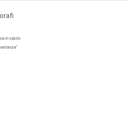
orafi
sia in salute
bbastanza"