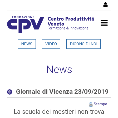
Salta al Contenuto
Giornale di Vicenza
NEWS
VIDEO
DICONO DI NOI
23/09/2019 - Dettaglio in
evidenza
News
Giornale di Vicenza 23/09/2019
Stampa
La scuola dei mestieri non trova