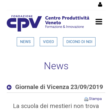
Salta al Contenuto
Giornale di Vicenza
NEWS
VIDEO
DICONO DI NOI
23/09/2019 - Dettaglio in
evidenza
News
Giornale di Vicenza 23/09/2019
Stampa
La scuola dei mestieri non trova