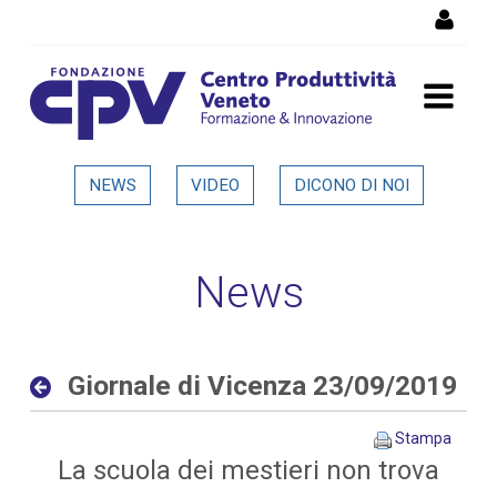
Salta al Contenuto
Giornale di Vicenza
NEWS
VIDEO
DICONO DI NOI
23/09/2019 - Dettaglio in
evidenza
News
Giornale di Vicenza 23/09/2019
Stampa
La scuola dei mestieri non trova