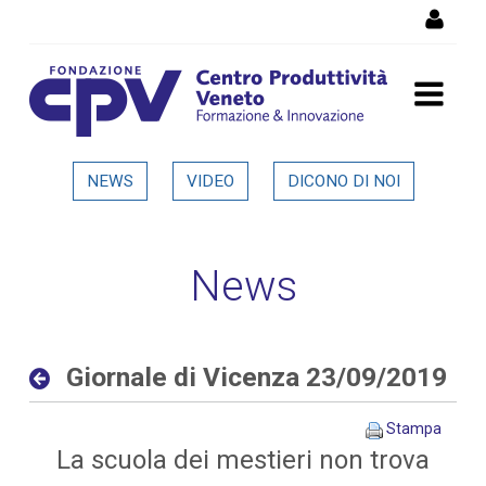
Salta al Contenuto
Giornale di Vicenza
NEWS
VIDEO
DICONO DI NOI
23/09/2019 - Dettaglio in
evidenza
News
Giornale di Vicenza 23/09/2019
Stampa
La scuola dei mestieri non trova