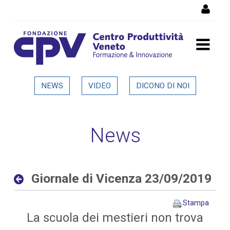
Salta al Contenuto
Giornale di Vicenza
NEWS
VIDEO
DICONO DI NOI
23/09/2019 - Dettaglio in
evidenza
News
Giornale di Vicenza 23/09/2019
Stampa
La scuola dei mestieri non trova