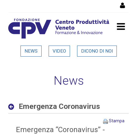
Salta al Contenuto
Emergenza Coronavirus -
NEWS
VIDEO
DICONO DI NOI
Dettaglio in evidenza
News
Emergenza Coronavirus
Stampa
Emergenza “Coronavirus” -