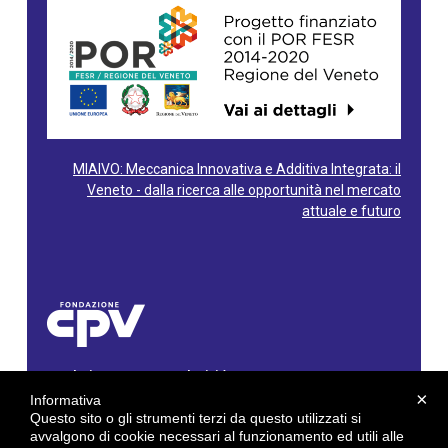
MIAIVO: Meccanica Innovativa e Additiva Integrata: il
Veneto - dalla ricerca alle opportunità nel mercato
attuale e futuro
Fondazione Centro Produttività Veneto
Via Gioacchino Rossini, 60 - 36100 Vicenza - Italy
×
Informativa
Tel. 0444/960500 - Fax 0444/1932220
Questo sito o gli strumenti terzi da questo utilizzati si
C.F. e P. IVA: 02429800242
avvalgono di cookie necessari al funzionamento ed utili alle