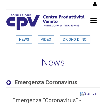
Salta al Contenuto
Emergenza Coronavirus -
NEWS
VIDEO
DICONO DI NOI
Dettaglio in evidenza
News
Emergenza Coronavirus
Stampa
Emergenza “Coronavirus” -