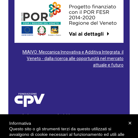
MIAIVO: Meccanica Innovativa e Additiva Integrata: il
Veneto - dalla ricerca alle opportunità nel mercato
attuale e futuro
Fondazione Centro Produttività Veneto
Via Gioacchino Rossini, 60 - 36100 Vicenza - Italy
×
Informativa
Tel. 0444/960500 - Fax 0444/1932220
Questo sito o gli strumenti terzi da questo utilizzati si
C.F. e P. IVA: 02429800242
avvalgono di cookie necessari al funzionamento ed utili alle