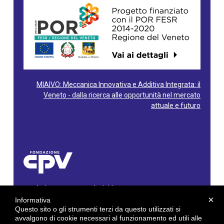
MIAIVO: Meccanica Innovativa e Additiva Integrata: il
Veneto - dalla ricerca alle opportunità nel mercato
attuale e futuro
Fondazione Centro Produttività Veneto
Via Gioacchino Rossini, 60 - 36100 Vicenza - Italy
×
Informativa
Tel. 0444/960500 - Fax 0444/1932220
Questo sito o gli strumenti terzi da questo utilizzati si
C.F. e P. IVA: 02429800242
avvalgono di cookie necessari al funzionamento ed utili alle