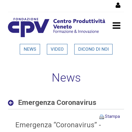
Salta al Contenuto
Emergenza Coronavirus -
NEWS
VIDEO
DICONO DI NOI
Dettaglio in evidenza
News
Emergenza Coronavirus
Stampa
Emergenza “Coronavirus” -